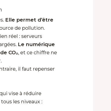
h
s.
Elle permet d’être
source de pollution.
en réel : serveurs
hargées.
Le numérique
 de CO₂
, et ce chiffre ne
.
raire, il faut repenser
qui vise à réduire
tous les niveaux :