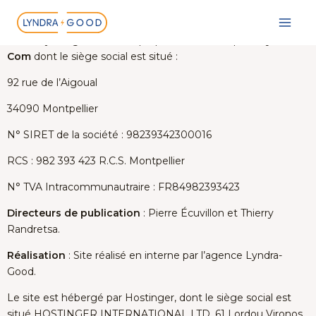
Aller
Mentions légales
au
contenu
Le site lyndragood.fr est la propriété de l’entreprise
Lyndra-
Com
dont le siège social est situé :
92 rue de l’Aigoual
34090 Montpellier
N° SIRET de la société : 98239342300016
RCS : 982 393 423 R.C.S. Montpellier
N° TVA Intracommunautraire : FR84982393423
Directeurs de publication
: Pierre Écuvillon et Thierry
Randretsa.
Réalisation
: Site réalisé en interne par l’agence Lyndra-
Good.
Le site est hébergé par Hostinger, dont le siège social est
situé HOSTINGER INTERNATIONAL LTD, 61 Lordou Vironos