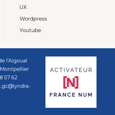
UX
Wordpress
Youtube
de l’Aigoual
Montpellier
8 57 62
t.gc@lyndra-